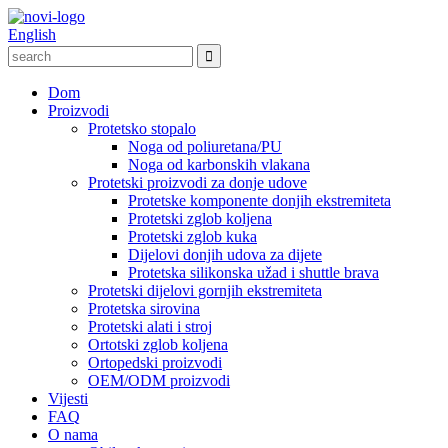
English
Dom
Proizvodi
Protetsko stopalo
Noga od poliuretana/PU
Noga od karbonskih vlakana
Protetski proizvodi za donje udove
Protetske komponente donjih ekstremiteta
Protetski zglob koljena
Protetski zglob kuka
Dijelovi donjih udova za dijete
Protetska silikonska užad i shuttle brava
Protetski dijelovi gornjih ekstremiteta
Protetska sirovina
Protetski alati i stroj
Ortotski zglob koljena
Ortopedski proizvodi
OEM/ODM proizvodi
Vijesti
FAQ
O nama