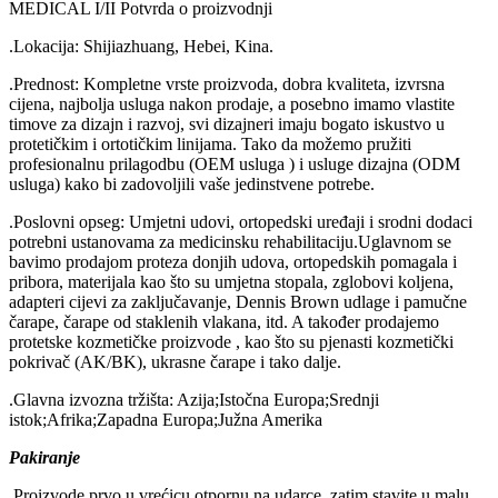
MEDICAL I/II Potvrda o proizvodnji
.Lokacija: Shijiazhuang, Hebei, Kina.
.Prednost: Kompletne vrste proizvoda, dobra kvaliteta, izvrsna
cijena, najbolja usluga nakon prodaje, a posebno imamo vlastite
timove za dizajn i razvoj, svi dizajneri imaju bogato iskustvo u
protetičkim i ortotičkim linijama. Tako da možemo pružiti
profesionalnu prilagodbu (OEM usluga ) i usluge dizajna (ODM
usluga) kako bi zadovoljili vaše jedinstvene potrebe.
.Poslovni opseg: Umjetni udovi, ortopedski uređaji i srodni dodaci
potrebni ustanovama za medicinsku rehabilitaciju.Uglavnom se
bavimo prodajom proteza donjih udova, ortopedskih pomagala i
pribora, materijala kao što su umjetna stopala, zglobovi koljena,
adapteri cijevi za zaključavanje, Dennis Brown udlage i pamučne
čarape, čarape od staklenih vlakana, itd. A također prodajemo
protetske kozmetičke proizvode , kao što su pjenasti kozmetički
pokrivač (AK/BK), ukrasne čarape i tako dalje.
.Glavna izvozna tržišta: Azija;Istočna Europa;Srednji
istok;Afrika;Zapadna Europa;Južna Amerika
Pakiranje
.Proizvode prvo u vrećicu otpornu na udarce, zatim stavite u malu