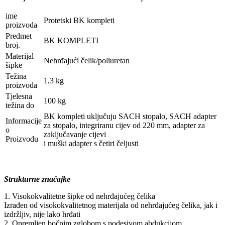
ime
Protetski BK kompleti
proizvoda
Predmet
BK KOMPLETI
broj.
Materijal
Nehrđajući čelik/poliuretan
šipke
Težina
1,3 kg
proizvoda
Tjelesna
100 kg
težina do
BK kompleti uključuju SACH stopalo, SACH adapter
Informacije
za stopalo, integriranu cijev od 220 mm, adapter za
o
zaključavanje cijevi
Proizvodu
i muški adapter s četiri čeljusti
Strukturne značajke
1. Visokokvalitetne šipke od nehrđajućeg čelika
Izrađen od visokokvalitetnog materijala od nehrđajućeg čelika, jak i
izdržljiv, nije lako hrđati
2. Opremljen bočnim zglobom s podesivom abdukcijom