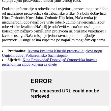
su prijavljeni proizvođaču unutar jamstvenog roka.
Dodatne informacije o odredbama i uvjetima jamstva mogu se dobiti
od nadležnog proizvođača distribucijske tvrtke. Najbolji dobavljači
Kina Orthotics Knee Joint, Orthotic Hip Joint, Naša tvrtka je
međunarodni dobavljač ove vrste robe.Nudimo nevjerojatan izbor
robe visoke kvalitete.Naš cilj je oduševiti vas našom osebujnom
kolekcijom pažljivo osmišljenih proizvoda uz pružanje vrijednosti i
izvrsne usluge.Naša misija je jednostavna: ponuditi najbolje
proizvode i usluge našim kupcima po najnižim mogućim cijenama.
Prethodna:
Izvrsna kvaliteta Kineski protetski dijelovi nogu
Umjetni udovi Poliuretansko Sach stopalo
Sljedeći:
Kina Proizvođač Dobavljač Ortopedska brava s
prstenom za zglob koljena za dijete