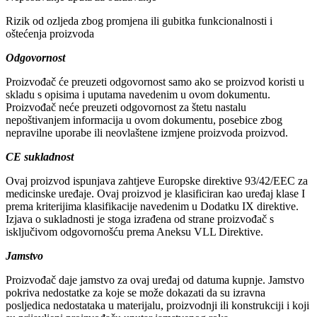
Rizik od ozljeda zbog promjena ili gubitka funkcionalnosti i
oštećenja proizvoda
Odgovornost
Proizvođač će preuzeti odgovornost samo ako se proizvod koristi u
skladu s opisima i uputama navedenim u ovom dokumentu.
Proizvođač neće preuzeti odgovornost za štetu nastalu
nepoštivanjem informacija u ovom dokumentu, posebice zbog
nepravilne uporabe ili neovlaštene izmjene proizvoda proizvod.
CE sukladnost
Ovaj proizvod ispunjava zahtjeve Europske direktive 93/42/EEC za
medicinske uređaje. Ovaj proizvod je klasificiran kao uređaj klase I
prema kriterijima klasifikacije navedenim u Dodatku IX direktive.
Izjava o sukladnosti je stoga izrađena od strane proizvođač s
isključivom odgovornošću prema Aneksu VLL Direktive.
Jamstvo
Proizvođač daje jamstvo za ovaj uređaj od datuma kupnje. Jamstvo
pokriva nedostatke za koje se može dokazati da su izravna
posljedica nedostataka u materijalu, proizvodnji ili konstrukciji i koji