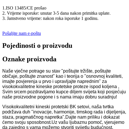
1.ISO 13485/CE prošao
2. Vrijeme isporuke: unutar 3-5 dana nakon primitka uplate.
3. Jamstveno vrijeme: nakon roka isporuke 1 godinu.
Pošaljite nam e-poštu
Pojedinosti o proizvodu
Oznake proizvoda
Naše vječne potrage su stav "poštujte tržište, poštujte
običaje, poštujte znanost" kao i teorija o "osnovnoj kvaliteti,
imajte povjerenja u prvo i upravljajte naprednim" za
visokokvalitetne kineske protetske proteze ispod koljena ,
Svim srcem pozdravljamo kupce diljem svijeta koji posjećuju
naše proizvodne pogone i s nama imaju dobru suradnju!
Visokokvalitetni kineski protetski BK setovi, naša tvrtka
podržava duh "inovacije, harmonije, timskog rada i dijeljenja,
staza, pragmatičnog napretka".Dajte nam priliku i dokazat
ćemo svoju sposobnost.Uz vašu ljubaznu pomoć, vjerujemo
da zajedno s vama možemo stvoriti svijetlu budućnost.