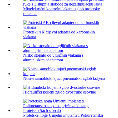
Mioelektrični kontrolni lakatni zglob protetske
ruke s ...
Protetski AK cijevni adapter od karbonskih
vlakana
Nisko stopalo od ugljičnih vlakana s
aluminijskim adapterom
Nosivi samoblokirajući pneumatski zglob koljena
Hidraulički koljeni zglob dvostruke osovine
Protetske noge Umjetni implantati Poliuretanska