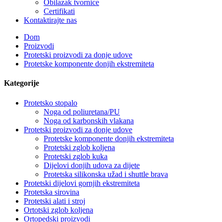
Obilazak tvornice
Certifikati
Kontaktirajte nas
Dom
Proizvodi
Protetski proizvodi za donje udove
Protetske komponente donjih ekstremiteta
Kategorije
Protetsko stopalo
Noga od poliuretana/PU
Noga od karbonskih vlakana
Protetski proizvodi za donje udove
Protetske komponente donjih ekstremiteta
Protetski zglob koljena
Protetski zglob kuka
Dijelovi donjih udova za dijete
Protetska silikonska užad i shuttle brava
Protetski dijelovi gornjih ekstremiteta
Protetska sirovina
Protetski alati i stroj
Ortotski zglob koljena
Ortopedski proizvodi