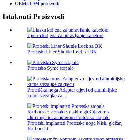
OEM/ODM proizvodi
Istaknuti Proizvodi
Ljuska koljena za upravljanje kabelom
Protetski Liner Shuttle Lock za BK
Protetsko Syme stopalo
Protetička noga Adapter cijevi od aluminijske
kutne stezaljke za...
Protetski implantati Protetske noge Niski gležanj
Karbonski...