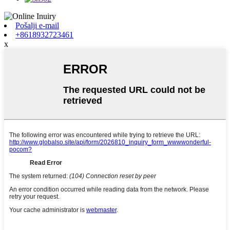
Pošalji e-mail
+8618932723461
x