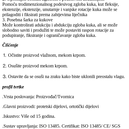
Pomoću trodimenzionalnog podesivog zgloba kuka, kut fleksije,
ekstenzije, ekstenzije, unutarnje i vanjske rotacije kuka može se
prilagoditi i fiksirati prema zahtjevima liječnika
3. Posebna šarka za kukove
Može kontrolirati adukciju i abdukciju zgloba kuka, ali se može
slobodno saviti i produžiti te može postaviti raspon rotacije za
podupiranje, fiksiranje i ograničavanje zgloba kuka.
Čišćenje
⒈ Očistite proizvod vlažnom, mekom krpom.
⒉ Osušite proizvod mekom krpom.
⒊ Ostavite da se osuši na zraku kako biste uklonili preostalu vlagu.
profil tvrtke
.Vrsta poslovanja: Proizvođač/Tvornica
.Glavni proizvodi: protetski dijelovi, ortotički dijelovi
.Iskustvo: Više od 15 godina.
.Sustav upravljanja: ISO 13485. Certifikat: ISO 13485/ CE/ SGS