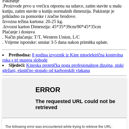
Pakiranje
.Proizvode prvo u vrećicu otpornu na udarce, zatim stavite u malu
kutiju, zatim stavite u kutiju normalnih dimenzija. Pakiranje je
prikladno za pomorske i zračne brodove.
Izvozna težina kartona: 20-25 kg.
.Izvozni karton Dimenzija: 45*35*39cm/90*45*35cm
Plaćanje i dostava
. Način plaćanja: T/T, Western Union, L/C
. Vrijeme isporuke: unutar 3-5 dana nakon primitka uplate.
Prethodna:
8 godina izvoznik iz Kine mioelektrična kontrolna
ruka s tri stupnja slobode
Sljedeći:
Kineska protetička noga profesionalnog dizajna, niski
gležanj, elastično stopalo od karbonskih vlakana