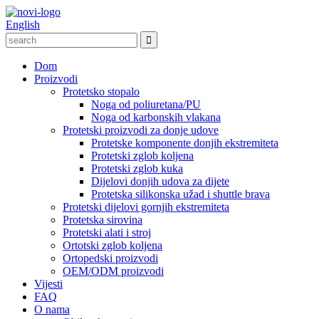
English
Dom
Proizvodi
Protetsko stopalo
Noga od poliuretana/PU
Noga od karbonskih vlakana
Protetski proizvodi za donje udove
Protetske komponente donjih ekstremiteta
Protetski zglob koljena
Protetski zglob kuka
Dijelovi donjih udova za dijete
Protetska silikonska užad i shuttle brava
Protetski dijelovi gornjih ekstremiteta
Protetska sirovina
Protetski alati i stroj
Ortotski zglob koljena
Ortopedski proizvodi
OEM/ODM proizvodi
Vijesti
FAQ
O nama