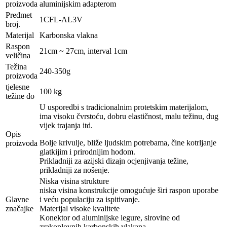
proizvoda
aluminijskim adapterom
Predmet
1CFL-AL3V
broj.
Materijal
Karbonska vlakna
Raspon
21cm ~ 27cm, interval 1cm
veličina
Težina
240-350g
proizvoda
tjelesne
100 kg
težine do
U usporedbi s tradicionalnim protetskim materijalom,
ima visoku čvrstoću, dobru elastičnost, malu težinu, dug
vijek trajanja itd.
Opis
Bolje krivulje, bliže ljudskim potrebama, čine kotrljanje
proizvoda
glatkijim i prirodnijim hodom.
Prikladniji za azijski dizajn ocjenjivanja težine,
prikladniji za nošenje.
Niska visina strukture
niska visina konstrukcije omogućuje širi raspon uporabe
Glavne
i veću populaciju za ispitivanje.
značajke
Materijal visoke kvalitete
Konektor od aluminijske legure, sirovine od
zrakoplovnih karbonskih vlakana.