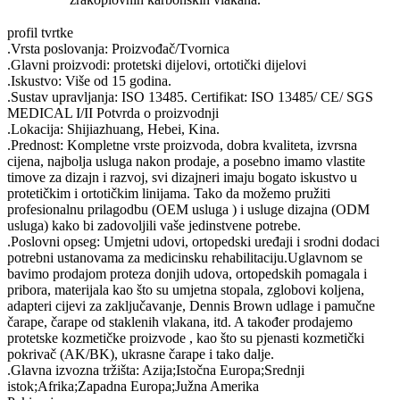
profil tvrtke
.Vrsta poslovanja: Proizvođač/Tvornica
.Glavni proizvodi: protetski dijelovi, ortotički dijelovi
.Iskustvo: Više od 15 godina.
.Sustav upravljanja: ISO 13485. Certifikat: ISO 13485/ CE/ SGS
MEDICAL I/II Potvrda o proizvodnji
.Lokacija: Shijiazhuang, Hebei, Kina.
.Prednost: Kompletne vrste proizvoda, dobra kvaliteta, izvrsna
cijena, najbolja usluga nakon prodaje, a posebno imamo vlastite
timove za dizajn i razvoj, svi dizajneri imaju bogato iskustvo u
protetičkim i ortotičkim linijama. Tako da možemo pružiti
profesionalnu prilagodbu (OEM usluga ) i usluge dizajna (ODM
usluga) kako bi zadovoljili vaše jedinstvene potrebe.
.Poslovni opseg: Umjetni udovi, ortopedski uređaji i srodni dodaci
potrebni ustanovama za medicinsku rehabilitaciju.Uglavnom se
bavimo prodajom proteza donjih udova, ortopedskih pomagala i
pribora, materijala kao što su umjetna stopala, zglobovi koljena,
adapteri cijevi za zaključavanje, Dennis Brown udlage i pamučne
čarape, čarape od staklenih vlakana, itd. A također prodajemo
protetske kozmetičke proizvode , kao što su pjenasti kozmetički
pokrivač (AK/BK), ukrasne čarape i tako dalje.
.Glavna izvozna tržišta: Azija;Istočna Europa;Srednji
istok;Afrika;Zapadna Europa;Južna Amerika