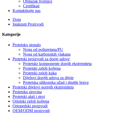
Obilazak tvornice
Certifikati
Kontaktirajte nas
Dom
Istaknuti Proizvodi
Kategorije
Protetsko stopalo
Noga od poliuretana/PU
Noga od karbonskih vlakana
Protetski proizvodi za donje udove
Protetske komponente donjih ekstremiteta
Protetski zglob koljena
Protetski zglob kuka
Dijelovi donjih udova za dijete
Protetska silikonska užad i shuttle brava
Protetski dijelovi gornjih ekstremiteta
Protetska sirovina
Protetski alati i stroj
Ortotski zglob koljena
Ortopedski proizvodi
OEM/ODM proizvodi