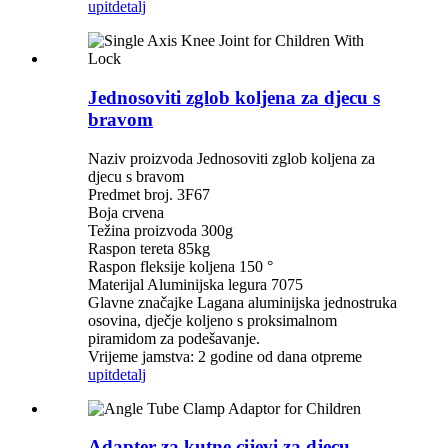
upit
detalj
Jednosoviti zglob koljena za djecu s
bravom
Naziv proizvoda Jednosoviti zglob koljena za
djecu s bravom
Predmet broj. 3F67
Boja crvena
Težina proizvoda 300g
Raspon tereta 85kg
Raspon fleksije koljena 150 °
Materijal Aluminijska legura 7075
Glavne značajke Lagana aluminijska jednostruka
osovina, dječje koljeno s proksimalnom
piramidom za podešavanje.
Vrijeme jamstva: 2 godine od dana otpreme
upit
detalj
Adapter za kutne cijevi za djecu