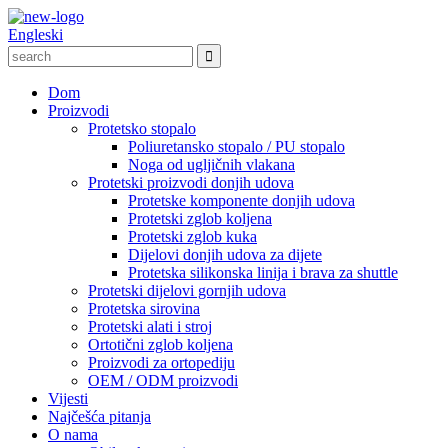
Engleski
Dom
Proizvodi
Protetsko stopalo
Poliuretansko stopalo / PU stopalo
Noga od ugljičnih vlakana
Protetski proizvodi donjih udova
Protetske komponente donjih udova
Protetski zglob koljena
Protetski zglob kuka
Dijelovi donjih udova za dijete
Protetska silikonska linija i brava za shuttle
Protetski dijelovi gornjih udova
Protetska sirovina
Protetski alati i stroj
Ortotični zglob koljena
Proizvodi za ortopediju
OEM / ODM proizvodi
Vijesti
Najčešća pitanja
O nama