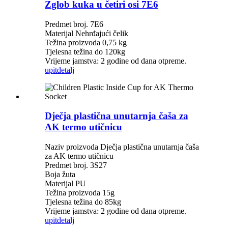
Zglob kuka u četiri osi 7E6
Predmet broj. 7E6
Materijal Nehrđajući čelik
Težina proizvoda 0,75 kg
Tjelesna težina do 120kg
Vrijeme jamstva: 2 godine od dana otpreme.
upit
detalj
Dječja plastična unutarnja čaša za
AK termo utičnicu
Naziv proizvoda Dječja plastična unutarnja čaša
za AK termo utičnicu
Predmet broj. 3S27
Boja žuta
Materijal PU
Težina proizvoda 15g
Tjelesna težina do 85kg
Vrijeme jamstva: 2 godine od dana otpreme.
upit
detalj