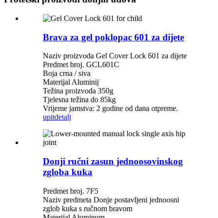
Brava za gel poklopac 601 za dijete
Naziv proizvoda Gel Cover Lock 601 za dijete
Predmet broj. GCL601C
Boja crna / siva
Materijal Aluminij
Težina proizvoda 350g
Tjelesna težina do 85kg
Vrijeme jamstva: 2 godine od dana otpreme.
upit
detalj
Donji ručni zasun jednoosovinskog
zgloba kuka
Predmet broj. 7F5
Naziv predmeta Donje postavljeni jednoosni
zglob kuka s ručnom bravom
Materijal Alumjnum