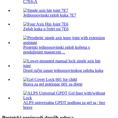
C7E6-A
Jednoosovinski zglob kuka 7E7
Zglob kuka u četiri osi 7E6
Protetski jednoosovinski zglob koljena s
produženim magarcem ...
Donji ručni zasun jednoosovinskog zgloba kuka
Brava za gel poklopac 601 za dijete
ALPS univerzalna GPDT podloga za gel sa / bez
brave
Protetski proizvodi donjih udova