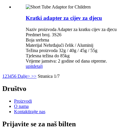
Kratki adapter za cijev za djecu
Naziv proizvoda Adapter za kratku cijev za djecu
Predmet broj. 3S26
Boja srebrna
Materijal Nehrđajući čelik / Aluminij
Težina proizvoda 32g / 40g / 45g / 55g
Tjelesna težina do 85kg
Vrijeme jamstva: 2 godine od dana otpreme.
upit
detalj
1
2
3
4
5
6
Dalje>
>>
Stranica 1/7
Društvo
Proizvodi
O nama
Kontaktirajte nas
Prijavite se za naš bilten