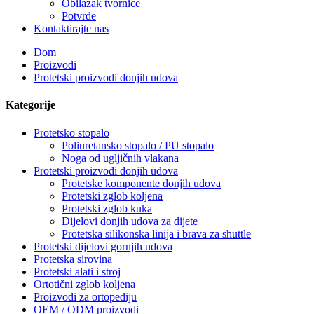
Obilazak tvornice
Potvrde
Kontaktirajte nas
Dom
Proizvodi
Protetski proizvodi donjih udova
Kategorije
Protetsko stopalo
Poliuretansko stopalo / PU stopalo
Noga od ugljičnih vlakana
Protetski proizvodi donjih udova
Protetske komponente donjih udova
Protetski zglob koljena
Protetski zglob kuka
Dijelovi donjih udova za dijete
Protetska silikonska linija i brava za shuttle
Protetski dijelovi gornjih udova
Protetska sirovina
Protetski alati i stroj
Ortotični zglob koljena
Proizvodi za ortopediju
OEM / ODM proizvodi