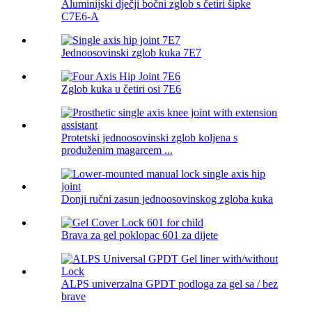
Aluminijski dječji bočni zglob s četiri šipke
C7E6-A
Jednoosovinski zglob kuka 7E7
Zglob kuka u četiri osi 7E6
Protetski jednoosovinski zglob koljena s
produženim magarcem ...
Donji ručni zasun jednoosovinskog zgloba kuka
Brava za gel poklopac 601 za dijete
ALPS univerzalna GPDT podloga za gel sa / bez
brave