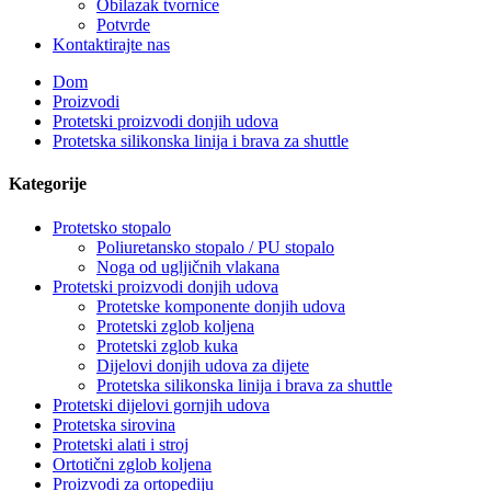
Obilazak tvornice
Potvrde
Kontaktirajte nas
Dom
Proizvodi
Protetski proizvodi donjih udova
Protetska silikonska linija i brava za shuttle
Kategorije
Protetsko stopalo
Poliuretansko stopalo / PU stopalo
Noga od ugljičnih vlakana
Protetski proizvodi donjih udova
Protetske komponente donjih udova
Protetski zglob koljena
Protetski zglob kuka
Dijelovi donjih udova za dijete
Protetska silikonska linija i brava za shuttle
Protetski dijelovi gornjih udova
Protetska sirovina
Protetski alati i stroj
Ortotični zglob koljena
Proizvodi za ortopediju