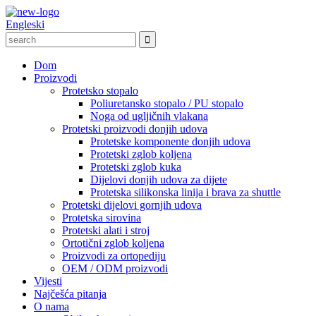
Engleski
Dom
Proizvodi
Protetsko stopalo
Poliuretansko stopalo / PU stopalo
Noga od ugljičnih vlakana
Protetski proizvodi donjih udova
Protetske komponente donjih udova
Protetski zglob koljena
Protetski zglob kuka
Dijelovi donjih udova za dijete
Protetska silikonska linija i brava za shuttle
Protetski dijelovi gornjih udova
Protetska sirovina
Protetski alati i stroj
Ortotični zglob koljena
Proizvodi za ortopediju
OEM / ODM proizvodi
Vijesti
Najčešća pitanja
O nama