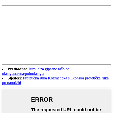
Prethodna:
Turpija za gipsane rašpice
okrugla/ravna/poluokrugla
Sljedeći:
Protetička ruka Kozmetička silikonska protetička ruka
po narudžbi