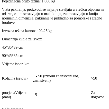
Pojedinačna bruto težina: 1.000 kg
Vrsta pakiranja: proizvodi se najprije stavljaju u vrećicu otpornu na
udarce, zatim se stavljaju u malu kutiju, zatim stavljaju u kutiju
normalnih dimenzija, pakiranje je prikladno za pomorske i zračne
brodove.
Izvozna težina kartona: 20-25 kg.
Dimenzija kutije za izvoz:
45*35*39 cm
90*45*35 cm
Vrijeme isporuke:
1 - 50 (izvorni znanstveni rad,
Količina (setovi)
>50
znanstveni).
procjenaVrijeme
Za
15
(dani)
dogovor