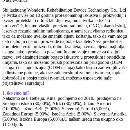
Naša tvornica
Shijiazhuang Wonderfu Rehabilitation Device Technology Co., Ltd
je tvrtka s više od 10 godina profesionalnog iskustva u proizvodnji i
izvozu protetskih i ortotičkih dijelova, moja tvrtka je fizički
proizvođač, imamo vlastitu preciznu radionicu, CNC, tokarski stroj,
lasersko rezanje radnim radionicama, a sami sastavljamo radionicu,
tako da možemo uvelike smanjiti cijenu koštanja, tako da vam mogu
dati najbolju cijenu i proizvode najbolje kvalitete.Naša prednost su
kompletne vrste proizvoda, dobra kvaliteta, izvrsna cijena, najbolja
usluga nakon prodaje, a posebno Imamo svoje timove za dizajn i
razvoj, svi dizajneri imaju bogato iskustvo u protetskim i ortotičkim
linijama, tako da možemo pružiti profesionalnu prilagodbu (OEM
usluga ) i usluge dizajna (ODM usluga) kako bismo zadovoljili vaše
jedinstvene potrebe, ako ste zainteresirani za moju tvornicu, toplo
dobrodošli u posjet mojoj tvornici, možemo uspostaviti naše
prijateljstvo i suradnju!
1. tko smo mi?
Nalazimo se u Hebeiju, Kina, počinjemo od 2018., prodajemo na
Srednjem istoku (30,00%), Africi (30,00%), Južnoj Americi
(10,00%), Južnoj Aziji (5,00%), Sjevernoj Europi (5,00%),
Zapadnoj Europi (5,00%), Istočna Azija (5,00%), Sjeverna Amerika
(5,00%), Istočna Europa (5,00%).U našem uredu ima ukupno oko
11-50 ljudi.