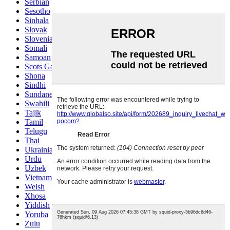
Serbian
Sesotho
Sinhala
Slovak
Slovenian
Somali
Samoan
Scots Gaelic
Shona
Sindhi
Sundanese
Swahili
Tajik
Tamil
Telugu
Thai
Ukrainian
Urdu
Uzbek
Vietnamese
Welsh
Xhosa
Yiddish
Yoruba
Zulu