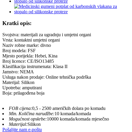
Kratki opis:
Svojstva: materijali za ugradnju i umjetni organi
Vrsta: kontaktni umjetni organi
Naziv robne marke: divno
Broj modela: FSF
Mjesto porijekla: Hebei, Kina
Broj licence: CE/ISO13485
Klasifikacija instrumenata: Klasa II
Jamstvo: NEMA
Usluga nakon prodaje: Online tehnička podrška
Materijal: Silikon
Upotreba: amputirani
Boja: prilagođena boja
FOB cijena:
0,5 - 2500 američkih dolara po komadu
Min. Količina narudžbe:
10 komada/komada
Mogućnost opskrbe:
10000 komada/komada mjesečno
Materijal:
Silikon
Pošaljite nam e-poštu