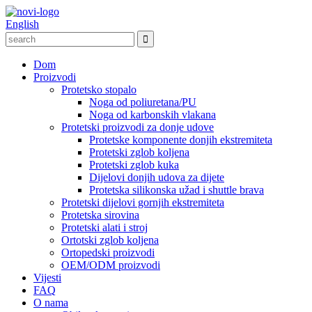
English
Dom
Proizvodi
Protetsko stopalo
Noga od poliuretana/PU
Noga od karbonskih vlakana
Protetski proizvodi za donje udove
Protetske komponente donjih ekstremiteta
Protetski zglob koljena
Protetski zglob kuka
Dijelovi donjih udova za dijete
Protetska silikonska užad i shuttle brava
Protetski dijelovi gornjih ekstremiteta
Protetska sirovina
Protetski alati i stroj
Ortotski zglob koljena
Ortopedski proizvodi
OEM/ODM proizvodi
Vijesti
FAQ
O nama