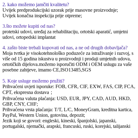
2. kako možemo jamčiti kvalitetu?
Uvijek predprodukcijski uzorak prije masovne proizvodnje;
Uvijek konačna inspekcija prije otpreme;
3.što možete kupiti od nas?
protetski udovi, uređaj za rehabilitaciju, ortotski aparatić, umjetni
udovi, ortopedski implantat
4. zašto biste trebali kupovati od nas, a ne od drugih dobavljača?
Moja tvrtka je visokotehnološko poduzeće za istraživanje i razvoj, s
više od 15 godina iskustva u proizvodnji i prodaji umjetnih udova,
ortotičkih dijelova.možemo isporučiti ODM i OEM uslugu za vaše
posebne zahtjeve, imamo CE,ISO13485,SGS
5. Koje usluge možemo pružiti?
Prihvaćeni uvjeti isporuke: FOB, CFR, CIF, EXW, FAS, CIP, FCA,
CPT, ekspresna dostava；
Prihvaćena valuta plaćanja: USD, EUR, JPY, CAD, AUD, HKD,
GBP, CNY, CHF;
Prihvaćena vrsta plaćanja: T/T, L/C, MoneyGram, kreditna kartica,
PayPal, Western Union, gotovina, depozit;
Jezik koji se govori: engleski, kineski, španjolski, japanski,
portugalski, njemački, arapski, francuski, ruski, korejski, talijanski