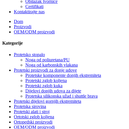
Obilazak tvornice
Certifikati
Kontaktirajte nas
Dom
Proizvodi
OEM/ODM proizvodi
Kategorije
Protetsko stopalo
Noga od poliuretana/PU
Noga od karbonskih vlakana
Protetski proizvodi za donje udove
Protetske komponente donjih ekstremiteta
Protetski zglob koljena
Protetski zglob kuka
Dijelovi donjih udova za dijete
Protetska silikonska užad i shuttle brava
Protetski dijelovi gornjih ekstremiteta
Protetska sirovina
Protetski alati i stroj
Ortotski zglob koljena
Ortopedski proizvodi
OEM/ODM proizvodi