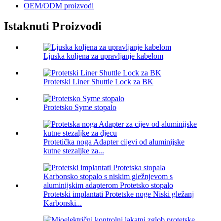
OEM/ODM proizvodi
Istaknuti Proizvodi
Ljuska koljena za upravljanje kabelom
Protetski Liner Shuttle Lock za BK
Protetsko Syme stopalo
Protetička noga Adapter cijevi od aluminijske
kutne stezaljke za...
Protetski implantati Protetske noge Niski gležanj
Karbonski...