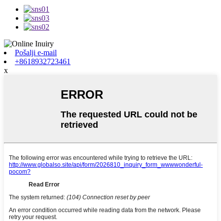
Pošalji e-mail
+8618932723461
x