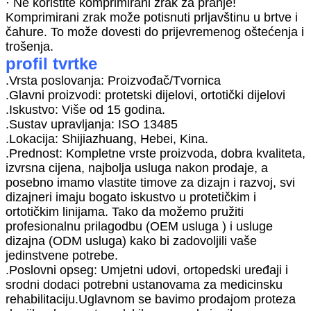
· Ne koristite komprimirani zrak za pranje!
Komprimirani zrak može potisnuti prljavštinu u brtve i
čahure. To može dovesti do prijevremenog oštećenja i
trošenja.
profil tvrtke
.Vrsta poslovanja: Proizvođač/Tvornica
.Glavni proizvodi: protetski dijelovi, ortotički dijelovi
.Iskustvo: Više od 15 godina.
.Sustav upravljanja: ISO 13485
.Lokacija: Shijiazhuang, Hebei, Kina.
.Prednost: Kompletne vrste proizvoda, dobra kvaliteta,
izvrsna cijena, najbolja usluga nakon prodaje, a
posebno imamo vlastite timove za dizajn i razvoj, svi
dizajneri imaju bogato iskustvo u protetičkim i
ortotičkim linijama. Tako da možemo pružiti
profesionalnu prilagodbu (OEM usluga ) i usluge
dizajna (ODM usluga) kako bi zadovoljili vaše
jedinstvene potrebe.
.Poslovni opseg: Umjetni udovi, ortopedski uređaji i
srodni dodaci potrebni ustanovama za medicinsku
rehabilitaciju.Uglavnom se bavimo prodajom proteza