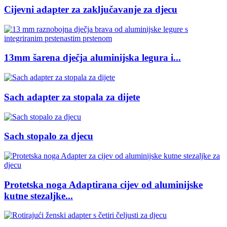
Cijevni adapter za zaključavanje za djecu
13mm šarena dječja aluminijska legura i...
Sach adapter za stopala za dijete
Sach stopalo za djecu
Protetska noga Adaptirana cijev od aluminijske
kutne stezaljke...