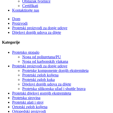
Obilazak tvornice
Certifikati
Kontaktirajte nas
Dom
Proizvodi
Protetski proizvodi za donje udove
Dijelovi donjih udova za dijete
Kategorije
Protetsko stopalo
Noga od poliuretana/PU
Noga od karbonskih vlakana
Protetski proizvodi za donje udove
Protetske komponente donjih ekstremiteta
Protetski zglob koljena
Protetski zglob kuka
Dijelovi donjih udova za dijete
Protetska silikonska užad i shuttle brava
Protetski dijelovi gornjih ekstremiteta
Protetska sirovina
Protetski alati i stroj
Ortotski zglob koljena
Ortopedski proizvodi