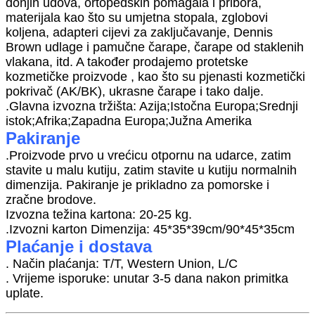
donjih udova, ortopedskih pomagala i pribora,
materijala kao što su umjetna stopala, zglobovi
koljena, adapteri cijevi za zaključavanje, Dennis
Brown udlage i pamučne čarape, čarape od staklenih
vlakana, itd. A također prodajemo protetske
kozmetičke proizvode , kao što su pjenasti kozmetički
pokrivač (AK/BK), ukrasne čarape i tako dalje.
.Glavna izvozna tržišta: Azija;Istočna Europa;Srednji
istok;Afrika;Zapadna Europa;Južna Amerika
Pakiranje
.Proizvode prvo u vrećicu otpornu na udarce, zatim
stavite u malu kutiju, zatim stavite u kutiju normalnih
dimenzija. Pakiranje je prikladno za pomorske i
zračne brodove.
Izvozna težina kartona: 20-25 kg.
.Izvozni karton Dimenzija: 45*35*39cm/90*45*35cm
Plaćanje i dostava
. Način plaćanja: T/T, Western Union, L/C
. Vrijeme isporuke: unutar 3-5 dana nakon primitka
uplate.