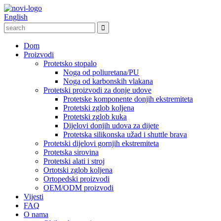
English
Dom
Proizvodi
Protetsko stopalo
Noga od poliuretana/PU
Noga od karbonskih vlakana
Protetski proizvodi za donje udove
Protetske komponente donjih ekstremiteta
Protetski zglob koljena
Protetski zglob kuka
Dijelovi donjih udova za dijete
Protetska silikonska užad i shuttle brava
Protetski dijelovi gornjih ekstremiteta
Protetska sirovina
Protetski alati i stroj
Ortotski zglob koljena
Ortopedski proizvodi
OEM/ODM proizvodi
Vijesti
FAQ
O nama