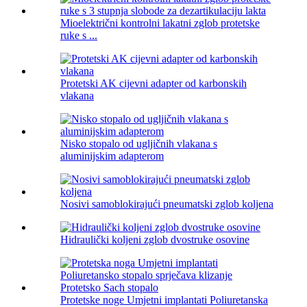
Mioelektrični kontrolni lakatni zglob protetske
ruke s ...
Protetski AK cijevni adapter od karbonskih
vlakana
Nisko stopalo od ugljičnih vlakana s
aluminijskim adapterom
Nosivi samoblokirajući pneumatski zglob koljena
Hidraulički koljeni zglob dvostruke osovine
Protetske noge Umjetni implantati Poliuretanska