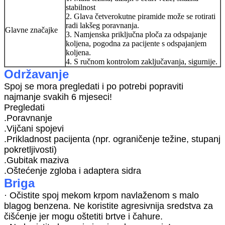
stabilnost
2. Glava četverokutne piramide može se rotirati
radi lakšeg poravnanja.
Glavne značajke
3. Namjenska priključna ploča za odspajanje
koljena, pogodna za pacijente s odspajanjem
koljena.
4. S ručnom kontrolom zaključavanja, sigurnije.
Održavanje
Spoj se mora pregledati i po potrebi popraviti
najmanje svakih 6 mjeseci!
Pregledati
.Poravnanje
.Vijčani spojevi
.Prikladnost pacijenta (npr. ograničenje težine, stupanj
pokretljivosti)
.Gubitak maziva
.Oštećenje zgloba i adaptera sidra
Briga
· Očistite spoj mekom krpom navlaženom s malo
blagog benzena. Ne koristite agresivnija sredstva za
čišćenje jer mogu oštetiti brtve i čahure.