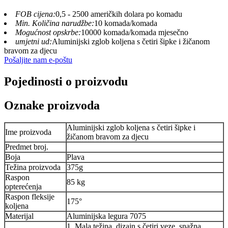
FOB cijena:
0,5 - 2500 američkih dolara po komadu
Min. Količina narudžbe:
10 komada/komada
Mogućnost opskrbe:
10000 komada/komada mjesečno
umjetni ud:
Aluminijski zglob koljena s četiri šipke i žičanom
bravom za djecu
Pošaljite nam e-poštu
Pojedinosti o proizvodu
Oznake proizvoda
Aluminijski zglob koljena s četiri šipke i
Ime proizvoda
žičanom bravom za djecu
Predmet broj.
Boja
Plava
Težina proizvoda
375g
Raspon
85 kg
opterećenja
Raspon fleksije
175°
koljena
Materijal
Aluminijska legura 7075
1. Mala težina, dizajn s četiri veze, snažna